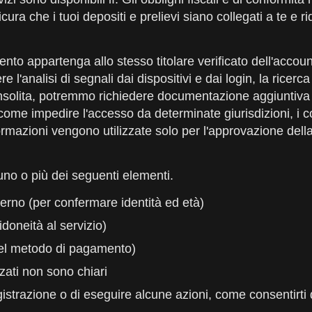
ra che i tuoi depositi e prelievi siano collegati a te e rid
to appartenga allo stesso titolare verificato dell'account
 l'analisi di segnali dai dispositivi e dai login, la ricerc
tà insolita, potremmo richiedere documentazione aggiuntiva
ome impedire l'accesso da determinate giurisdizioni, i con
informazioni vengono utilizzate solo per l'approvazione del
no o più dei seguenti elementi.
verno (per confermare identità ed età)
idoneità al servizio)
 del metodo di pagamento)
zzati non sono chiari
strazione o di eseguire alcune azioni, come consentirti 