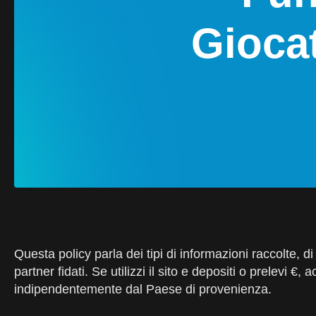
Giocat
Questa policy parla dei tipi di informazioni raccolte, 
partner fidati. Se utilizzi il sito e depositi o prelevi €
indipendentemente dal Paese di provenienza.