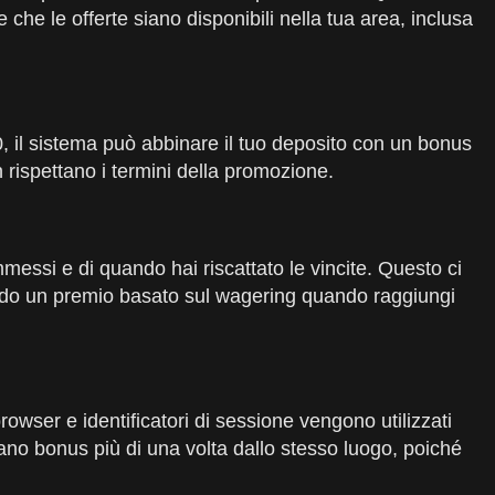
 che le offerte siano disponibili nella tua area, inclusa
100, il sistema può abbinare il tuo deposito con un bonus
 rispettano i termini della promozione.
mmessi e di quando hai riscattato le vincite. Questo ci
erendo un premio basato sul wagering quando raggiungi
rowser e identificatori di sessione vengono utilizzati
edano bonus più di una volta dallo stesso luogo, poiché