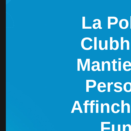
La Pol
Clubh
Mantie
Perso
Affinc
Fun