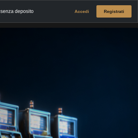
senza deposito
Accedi
Registrati