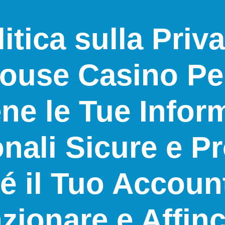
itica sulla Priv
ouse Casino Per 
ne le Tue Infor
nali Sicure e Pr
hé il Tuo Accoun
zionare e Affinc