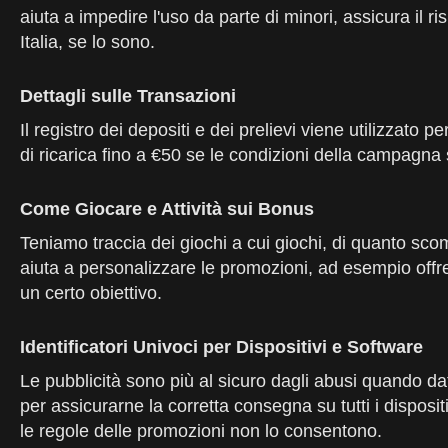
aiuta a impedire l'uso da parte di minori, assicura il r
Italia, se lo sono.
Dettagli sulle Transazioni
Il registro dei depositi e dei prelievi viene utilizzato
di ricarica fino a €50 se le condizioni della campagna
Come Giocare e Attività sui Bonus
Teniamo traccia dei giochi a cui giochi, di quanto scom
aiuta a personalizzare le promozioni, ad esempio offre
un certo obiettivo.
Identificatori Univoci per Dispositivi e Software
Le pubblicità sono più al sicuro dagli abusi quando dati
per assicurarne la corretta consegna su tutti i disposi
le regole delle promozioni non lo consentono.