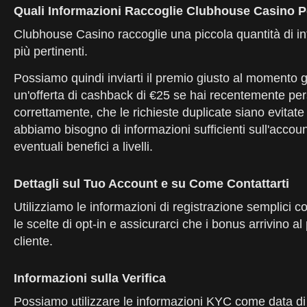
Quali Informazioni Raccoglie Clubhouse Casino Per
Clubhouse Casino raccoglie una piccola quantità di inform
più pertinenti.
Possiamo quindi inviarti il premio giusto al momento gi
un'offerta di cashback di €25 se hai recentemente pers
correttamente, che le richieste duplicate siano evitat
abbiamo bisogno di informazioni sufficienti sull'accou
eventuali benefici a livelli.
Dettagli sul Tuo Account e su Come Contattarti
Utilizziamo le informazioni di registrazione semplici
le scelte di opt-in e assicurarci che i bonus arrivino 
cliente.
Informazioni sulla Verifica
Possiamo utilizzare le informazioni KYC come data di