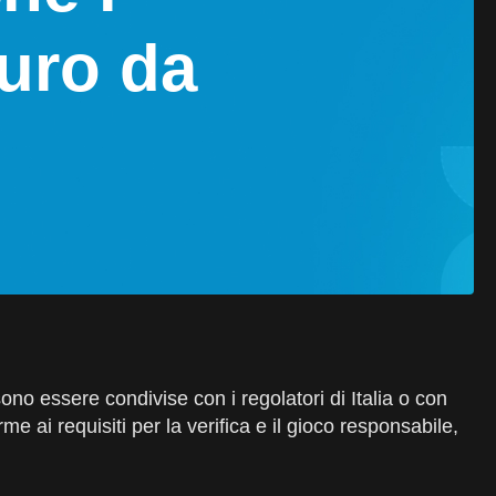
curo da
ono essere condivise con i regolatori di Italia o con
rme ai requisiti per la verifica e il gioco responsabile,