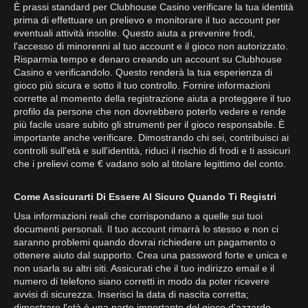
È prassi standard per Clubhouse Casino verificare la tua identità
prima di effettuare un prelievo e monitorare il tuo account per
eventuali attività insolite. Questo aiuta a prevenire frodi,
l'accesso di minorenni al tuo account e il gioco non autorizzato.
Risparmia tempo e denaro creando un account su Clubhouse
Casino e verificandolo. Questo renderà la tua esperienza di
gioco più sicura e sotto il tuo controllo. Fornire informazioni
corrette al momento della registrazione aiuta a proteggere il tuo
profilo da persone che non dovrebbero poterlo vedere e rende
più facile usare subito gli strumenti per il gioco responsabile. È
importante anche verificare. Dimostrando chi sei, contribuisci ai
controlli sull'età e sull'identità, riduci il rischio di frodi e ti assicuri
che i prelievi come € vadano solo al titolare legittimo del conto.
Come Assicurarti Di Essere Al Sicuro Quando Ti Registri
Usa informazioni reali che corrispondano a quelle sui tuoi
documenti personali. Il tuo account rimarrà lo stesso e non ci
saranno problemi quando dovrai richiedere un pagamento o
ottenere aiuto dal supporto. Crea una password forte e unica e
non usarla su altri siti. Assicurati che il tuo indirizzo email e il
numero di telefono siano corretti in modo da poter ricevere
avvisi di sicurezza. Inserisci la data di nascita corretta;
dimostrare l'età è una parte importante del gioco d'azzardo