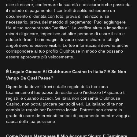
dice di essere, confermare la sua età e assicurarci che possieda
il metodo di pagamento. I controlli di solito richiedono un
documento d'identità con foto, prova di indirizzo e, se
necessario, prova del metodo di pagamento. Puoi aggiungere
file al tuo account sotto "Verifica". La verifica aiuta a impedire ai
minori di giocare, impedisce ad altre persone di usare il sito e
riduce le frodi. Le immagini devono essere chiare e tutti gli
angoli devono essere visibili. Le tue informazioni devono anche
corrispondere al tuo profilo Clubhouse in modo che possano
essere approvate più velocemente.
È Legale Giocare Al Clubhouse Casino In Italia? E Se Non
Vengo Da Quel Paese?
Dipende da dove ti trovi e dalle regole della tua zona.
Esaminiamo il tuo paese di residenza e l'indirizzo IP quando ti
registri e quando accedi. Se Italia non consente Clubhouse
Casino, non potrai giocare per soldi veri. La italiano di te non
cambia le regole per l'accesso locale. Potresti non essere in
grado di usare determinati metodi di pagamento mentre viaggi a
causa della tua posizione.
Come Posso Mantenere Il Mio Account Sicuro E Terminare