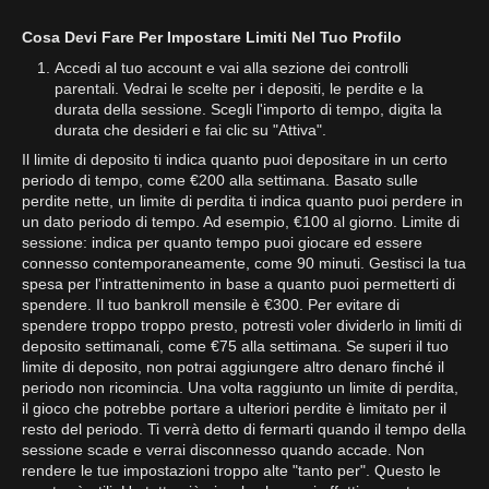
Cosa Devi Fare Per Impostare Limiti Nel Tuo Profilo
Accedi al tuo account e vai alla sezione dei controlli
parentali. Vedrai le scelte per i depositi, le perdite e la
durata della sessione. Scegli l'importo di tempo, digita la
durata che desideri e fai clic su "Attiva".
Il limite di deposito ti indica quanto puoi depositare in un certo
periodo di tempo, come €200 alla settimana. Basato sulle
perdite nette, un limite di perdita ti indica quanto puoi perdere in
un dato periodo di tempo. Ad esempio, €100 al giorno. Limite di
sessione: indica per quanto tempo puoi giocare ed essere
connesso contemporaneamente, come 90 minuti. Gestisci la tua
spesa per l'intrattenimento in base a quanto puoi permetterti di
spendere. Il tuo bankroll mensile è €300. Per evitare di
spendere troppo troppo presto, potresti voler dividerlo in limiti di
deposito settimanali, come €75 alla settimana. Se superi il tuo
limite di deposito, non potrai aggiungere altro denaro finché il
periodo non ricomincia. Una volta raggiunto un limite di perdita,
il gioco che potrebbe portare a ulteriori perdite è limitato per il
resto del periodo. Ti verrà detto di fermarti quando il tempo della
sessione scade e verrai disconnesso quando accade. Non
rendere le tue impostazioni troppo alte "tanto per". Questo le