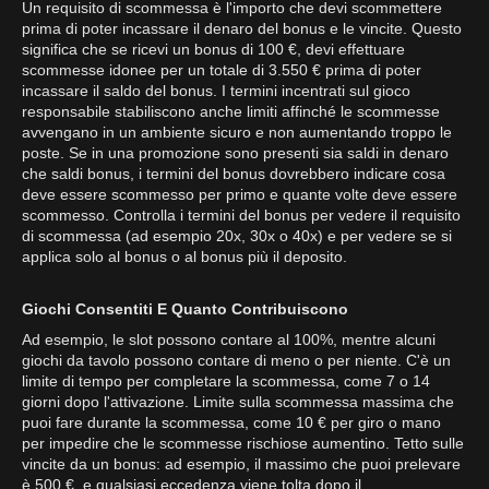
Un requisito di scommessa è l'importo che devi scommettere
prima di poter incassare il denaro del bonus e le vincite. Questo
significa che se ricevi un bonus di 100 €, devi effettuare
scommesse idonee per un totale di 3.550 € prima di poter
incassare il saldo del bonus. I termini incentrati sul gioco
responsabile stabiliscono anche limiti affinché le scommesse
avvengano in un ambiente sicuro e non aumentando troppo le
poste. Se in una promozione sono presenti sia saldi in denaro
che saldi bonus, i termini del bonus dovrebbero indicare cosa
deve essere scommesso per primo e quante volte deve essere
scommesso. Controlla i termini del bonus per vedere il requisito
di scommessa (ad esempio 20x, 30x o 40x) e per vedere se si
applica solo al bonus o al bonus più il deposito.
Giochi Consentiti E Quanto Contribuiscono
Ad esempio, le slot possono contare al 100%, mentre alcuni
giochi da tavolo possono contare di meno o per niente. C'è un
limite di tempo per completare la scommessa, come 7 o 14
giorni dopo l'attivazione. Limite sulla scommessa massima che
puoi fare durante la scommessa, come 10 € per giro o mano
per impedire che le scommesse rischiose aumentino. Tetto sulle
vincite da un bonus: ad esempio, il massimo che puoi prelevare
è 500 €, e qualsiasi eccedenza viene tolta dopo il