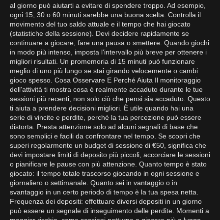
al giorno può aiutarti a evitare di spendere troppo. Ad esempio,
ogni 15, 30 o 60 minuti sarebbe una buona scelta. Controlla il
movimento del tuo saldo attuale e il tempo che hai giocato
(statistiche della sessione). Devi decidere rapidamente se
continuare a giocare, fare una pausa o smettere. Quando giochi
in modo più intenso, imposta l'intervallo più breve per ottenere i
migliori risultati. Un promemoria di 15 minuti può funzionare
meglio di uno più lungo se stai girando velocemente o cambi
gioco spesso. Cosa Osservare E Perché Aiuta Il monitoraggio
dell'attività ti mostra cosa è realmente accaduto durante le tue
sessioni più recenti, non solo ciò che pensi sia accaduto. Questo
ti aiuta a prendere decisioni migliori. È utile quando hai una
serie di vincite e perdite, perché la tua percezione può essere
distorta. Presta attenzione solo ad alcuni segnali di base che
sono semplici e facili da confrontare nel tempo. Se scopri che
superi regolarmente un budget di sessione di €50, significa che
devi impostare limiti di deposito più piccoli, accorciare le sessioni
o pianificare le pause con più attenzione. Quanto tempo è stato
giocato: il tempo totale trascorso giocando in ogni sessione e
giornaliero o settimanale. Quanto sei in vantaggio o in
svantaggio in un certo periodo di tempo è la tua spesa netta.
Frequenza dei depositi: effettuare diversi depositi in un giorno
può essere un segnale di inseguimento delle perdite. Momenti a