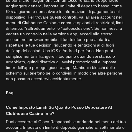
se pensi che i pagamenti con un tocco rendano troppo facile
aggiungere denaro, imposta un limite di deposito basso, come
€25 al giorno, e non salvare le informazioni di pagamento sul
dispositivo. Per trovare questi controlli, vai all'area account nel
menu di Clubhouse Casino e cerca le opzioni di restrizioni, limiti
di tempo, "raffreddamento" o "autoesclusione". Se non riesci a
vedere un controllo nella versione app, accedi allo stesso
account nel browser mobile. Il tuo telefono può aiutarti a
rispettare le tue decisioni riducendo le tentazioni al di fuori
dell'app del casinò. Usa iOS e Android per farlo. Non puoi
semplicemente infrangere il tuo piano quando sei stanco o
arrabbiato, quindi disattiva gli avvisi promozionali e imposta
timer dell'app per ogni gioco o app. Mantieni i blocchi dello
schermo sul telefono se lo condividi in modo che altre persone
non possano accedervi accidentalmente.
Faq
Come Imposto Limiti Su Quanto Posso Depositare Al
Clubhouse Casino In c?
Puoi accedere al Gioco Responsabile andando nel menu del tuo
account. Imposta un limite di deposito giornaliero, settimanale o